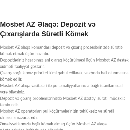
Mosbet AZ Əlaqə: Depozit və
Çıxarışlarda Sürətli Kömək
Mosbet AZ əlaqə komandası depozit və çıxarış proseslərinizdə sürətlə
kömək etmək üçün hazırdır.
Depozitləriniz hesabınıza ani olaraq köçürülməsi üçün Mosbet AZ dəstək
xidməti fəaliyyət göstərir.
Çıxarış sorğularınız prioritet kimi qəbul edilərək, vaxtında həll olunmasına
kömək edilir.
Mosbet AZ əlaqə vasitələri ilə pul əməliyyatlarınızla bağlı istənilən sualı
verə bilərsiniz.
Depozit və çıxarış problemlərinizdə Mosbet AZ dəstəyi sürətli müdaxilə
təmin edir.
Mosbet AZ operatorları pul köçürmələrinizin təhlükəsiz və sürətli
olmasına nəzarət edir.
Əməliyyatlarınızla bağlı kömək almaq üçün Mosbet AZ əlaqə