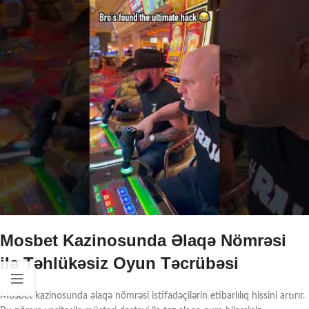
Mosbet Kazinosunda Əlaqə Nömrəsi
ilə Təhlükəsiz Oyun Təcrübəsi
Mosbet kazinosunda əlaqə nömrəsi istifadəçilərin etibarlılıq hissini artırır.