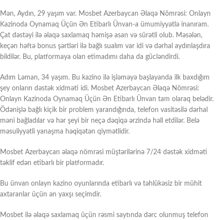
Mən, Aydın, 29 yaşım var. Mosbet Azerbaycan Əlaqə Nömrəsi: Onlayn
Kazinoda Oynamaq Üçün Ən Etibarlı Ünvan-a ümumiyyətlə inanıram.
Çat dəstəyi ilə əlaqə saxlamaq həmişə asan və sürətli olub. Məsələn,
keçən həftə bonus şərtləri ilə bağlı sualım var idi və dərhal aydınlaşdıra
bildilər. Bu, platformaya olan etimadımı daha da gücləndirdi.
Adım Ləman, 34 yaşım. Bu kazino ilə işləməyə başlayanda ilk baxdığım
şey onların dəstək xidməti idi. Mosbet Azerbaycan Əlaqə Nömrəsi:
Onlayn Kazinoda Oynamaq Üçün Ən Etibarlı Ünvan tam olaraq belədir.
Ödənişlə bağlı kiçik bir problem yarandığında, telefon vasitəsilə dərhal
məni bağladılar və hər şeyi bir neçə dəqiqə ərzində həll etdilər. Belə
məsuliyyətli yanaşma həqiqətən qiymətlidir.
Mosbet Azerbaycan əlaqə nömrəsi müştərilərinə 7/24 dəstək xidməti
təklif edən etibarlı bir platformadır.
Bu ünvan onlayn kazino oyunlarında etibarlı və təhlükəsiz bir mühit
axtaranlar üçün ən yaxşı seçimdir.
Mosbet ilə əlaqə saxlamaq üçün rəsmi saytında dərc olunmuş telefon