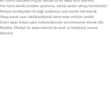
Bu nömrə vasitəsilə müştəri dəstəyi ilə tez əlaqə qura bilərsiniz.
Hər hansı texniki problem yaranarsa, dərhal yardım almaq mümkündür.
Maliyyə əməliyyatları ilə bağlı suallarınızı canlı dəstək həll edəcək.
Əlaqə kanalı oyun təhlükəsizliyinizi təmin edən mühüm amildir.
Daimi əlaqə imkanı şəxsi məlumatlarınızın qorunmasında kömək edir.
Beləliklə, Mosbet-də əlaqə nömrəsi ilə rahat və təhlükəsiz oynaya
bilərsiniz.