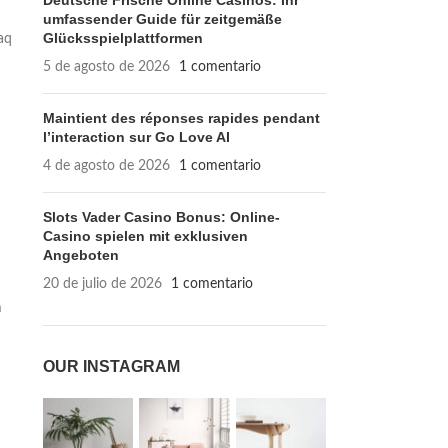
Deutsche Frische Online Casinos: Ihr
umfassender Guide für zeitgemäße
Glücksspielplattformen
aq
5 de agosto de 2026
1 comentario
Maintient des réponses rapides pendant
l’interaction sur Go Love AI
4 de agosto de 2026
1 comentario
Slots Vader Casino Bonus: Online-
Casino spielen mit exklusiven
Angeboten
20 de julio de 2026
1 comentario
m
OUR INSTAGRAM