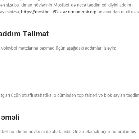
Mən sizə bu idman növlərinin Mostbet-də necə təqdim edildiyini addım-
yirsinizsə,
https://mostbet-90az-az.ormanizmir.org
ünvanından daxil olar
addım Təlimat
voleybol matçlarına baxmaq üçün aşağıdakı addımları izləyin:
ları üçün ətraflı statistika, o cümlədən top faizləri və blok sayları təqdi
ləməli
stbet bu idman növlərini də əhatə edir. Onları izləmək üçün nömrələnmiş