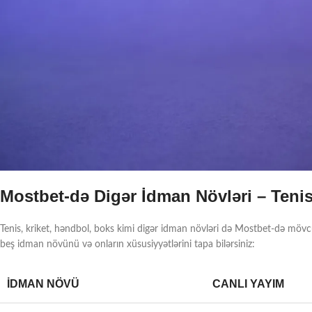
Mostbet-də Digər İdman Növləri – Tenis
Tenis, kriket, həndbol, boks kimi digər idman növləri də Mostbet-də mövcu
beş idman növünü və onların xüsusiyyətlərini tapa bilərsiniz:
İDMAN NÖVÜ
CANLI YAYIM