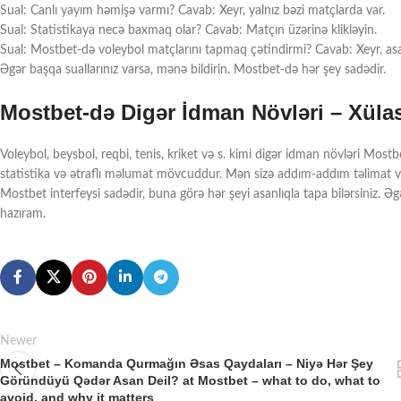
Sual: Canlı yayım həmişə varmı? Cavab: Xeyr, yalnız bəzi matçlarda var.
Sual: Statistikaya necə baxmaq olar? Cavab: Matçın üzərinə klikləyin.
Sual: Mostbet-də voleybol matçlarını tapmaq çətindirmi? Cavab: Xeyr, asa
Əgər başqa suallarınız varsa, mənə bildirin. Mostbet-də hər şey sadədir.
Mostbet-də Digər İdman Növləri – Xüla
Voleybol, beysbol, reqbi, tenis, kriket və s. kimi digər idman növləri Mos
statistika və ətraflı məlumat mövcuddur. Mən sizə addım-addım təlimat ve
Mostbet interfeysi sadədir, buna görə hər şeyi asanlıqla tapa bilərsiniz.
hazıram.
Newer
Mostbet – Komanda Qurmağın Əsas Qaydaları – Niyə Hər Şey
Göründüyü Qədər Asan Deil? at Mostbet – what to do, what to
avoid, and why it matters