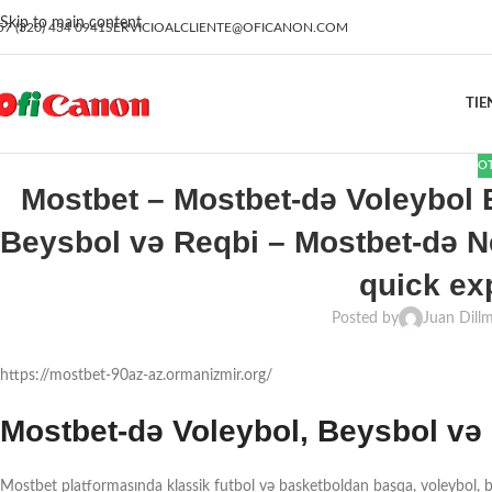
Skip to main content
57 (320) 434 0941
SERVICIOALCLIENTE@OFICANON.COM
TIE
O
Mostbet – Mostbet-də Voleybol 
Beysbol və Reqbi – Mostbet-də Nec
quick ex
Posted by
Juan Dill
https://mostbet-90az-az.ormanizmir.org/
Mostbet-də Voleybol, Beysbol v
Mostbet platformasında klassik futbol və basketboldan başqa, voleybol,