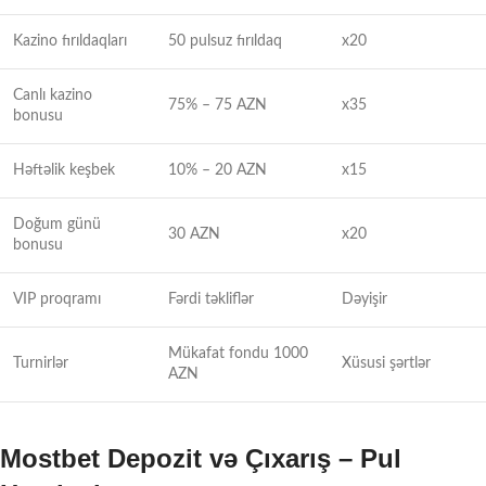
Kazino fırıldaqları
50 pulsuz fırıldaq
x20
Canlı kazino
75% – 75 AZN
x35
bonusu
Həftəlik keşbek
10% – 20 AZN
x15
Doğum günü
30 AZN
x20
bonusu
VIP proqramı
Fərdi təkliflər
Dəyişir
Mükafat fondu 1000
Turnirlər
Xüsusi şərtlər
AZN
Mostbet Depozit və Çıxarış – Pul