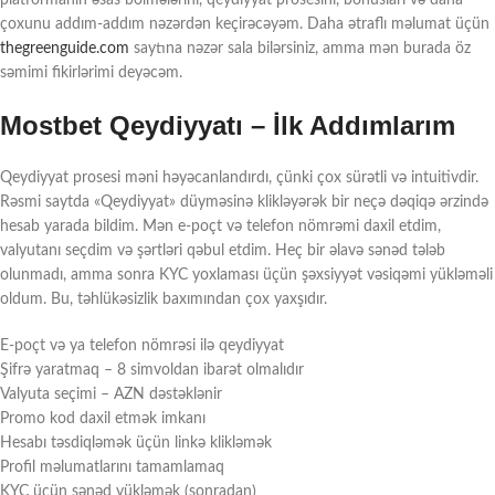
platformanın əsas bölmələrini, qeydiyyat prosesini, bonusları və daha
çoxunu addım-addım nəzərdən keçirəcəyəm. Daha ətraflı məlumat üçün
thegreenguide.com
saytına nəzər sala bilərsiniz, amma mən burada öz
səmimi fikirlərimi deyəcəm.
Mostbet Qeydiyyatı – İlk Addımlarım
Qeydiyyat prosesi məni həyəcanlandırdı, çünki çox sürətli və intuitivdir.
Rəsmi saytda «Qeydiyyat» düyməsinə klikləyərək bir neçə dəqiqə ərzində
hesab yarada bildim. Mən e-poçt və telefon nömrəmi daxil etdim,
valyutanı seçdim və şərtləri qəbul etdim. Heç bir əlavə sənəd tələb
olunmadı, amma sonra KYC yoxlaması üçün şəxsiyyət vəsiqəmi yükləməli
oldum. Bu, təhlükəsizlik baxımından çox yaxşıdır.
E-poçt və ya telefon nömrəsi ilə qeydiyyat
Şifrə yaratmaq – 8 simvoldan ibarət olmalıdır
Valyuta seçimi – AZN dəstəklənir
Promo kod daxil etmək imkanı
Hesabı təsdiqləmək üçün linkə klikləmək
Profil məlumatlarını tamamlamaq
KYC üçün sənəd yükləmək (sonradan)