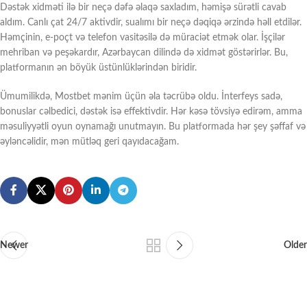
Dəstək xidməti ilə bir neçə dəfə əlaqə saxladım, həmişə sürətli cavab
aldım. Canlı çat 24/7 aktivdir, sualımı bir neçə dəqiqə ərzində həll etdilər.
Həmçinin, e-poçt və telefon vasitəsilə də müraciət etmək olar. İşçilər
mehriban və peşəkardır, Azərbaycan dilində də xidmət göstərirlər. Bu,
platformanın ən böyük üstünlüklərindən biridir.
Ümumilikdə, Mostbet mənim üçün əla təcrübə oldu. İnterfeys sadə,
bonuslar cəlbedici, dəstək isə effektivdir. Hər kəsə tövsiyə edirəm, amma
məsuliyyətli oyun oynamağı unutmayın. Bu platformada hər şey şəffaf və
əyləncəlidir, mən mütləq geri qayıdacağam.
Newer
Older