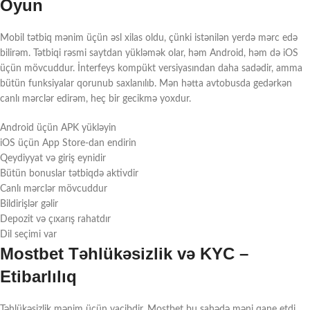
Oyun
Mobil tətbiq mənim üçün əsl xilas oldu, çünki istənilən yerdə mərc edə
bilirəm. Tətbiqi rəsmi saytdan yükləmək olar, həm Android, həm də iOS
üçün mövcuddur. İnterfeys kompükt versiyasından daha sadədir, amma
bütün funksiyalar qorunub saxlanılıb. Mən hətta avtobusda gedərkən
canlı mərclər edirəm, heç bir gecikmə yoxdur.
Android üçün APK yükləyin
iOS üçün App Store-dan endirin
Qeydiyyat və giriş eynidir
Bütün bonuslar tətbiqdə aktivdir
Canlı mərclər mövcuddur
Bildirişlər gəlir
Depozit və çıxarış rahatdır
Dil seçimi var
Mostbet Təhlükəsizlik və KYC –
Etibarlılıq
Təhlükəsizlik mənim üçün vacibdir, Mostbet bu sahədə məni qane etdi.