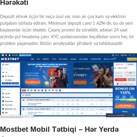
Hərəkəti
Depozit etmək üçün bir neçə üsul var, mən ən çox kartı və elektron
pulqabını istifadə edirəm. Minimum depozit cəmi 1 AZN-dir, bu da yeni
başlayanlar üçün idealdır. Çıxarış prosesi də sürətlidir, adətən 24 saat
ərzində pul hesabıma çatır. KYC yoxlamasından keçdikdən sonra heç bir
problem yaşamadım. Bütün əməliyyatlar şifrələnir və təhlükəsizdir.
Mostbet Mobil Tətbiqi – Hər Yerdə