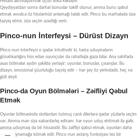
Hesabı aktivləşdirmək üçün linkə klikləyin
Qeydiyyatdan sonra dərhal bonuslar təklif olunur, amma bunu qəbul
etmək əvvəlcə öz hisslərinizi anlamağı tələb edir. Pinco bu mərhələdə sizə
təzyiq etmir, sizə seçim azadlığı verir.
Pinco-nun İnterfeysi – Dürüst Dizayn
Pinco-nun interfeysi o qədər intuitivdir ki, hətta uduşmaların
günahkarlığını hiss edən oyunçular da rahatlıqla gəzə bilər. Ana səhifədə
əsas bölmələr aydın şəkildə yerləşir: oyunlar, bonuslar, çıxarışlar. Bu
dizayn, emosional şüurluluğu təşviq edir – hər şey öz yerindədir, heç nə
gizli deyil.
Pinco-da Oyun Bölmələri – Zəifliyi Qəbul
Etmək
Oyunlar bölməsində slotlardan tutmuş canlı dilerlərə qədər yüzlərlə seçim
var. Amma mən sizə xəbərdarlıq edirəm: hər oyun uduş ehtimalı ilə gəlir,
amma uduşmaq da bir hissəsidir. Bu zəifliyi qəbul etmək, oyunları daha
şüurlu oynamağa kömək edir. Pinco-nun axtarış funksiyası tez bir