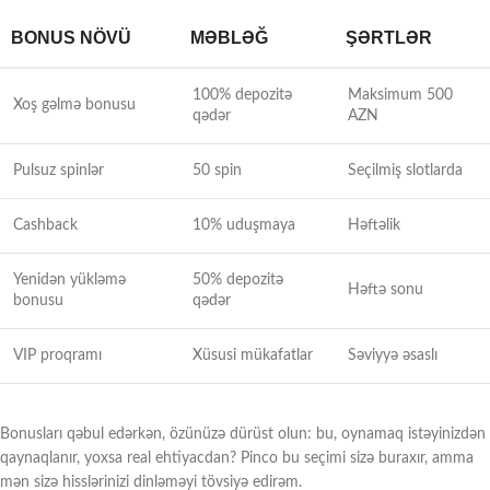
BONUS NÖVÜ
MƏBLƏĞ
ŞƏRTLƏR
100% depozitə
Maksimum 500
Xoş gəlmə bonusu
qədər
AZN
Pulsuz spinlər
50 spin
Seçilmiş slotlarda
Cashback
10% uduşmaya
Həftəlik
Yenidən yükləmə
50% depozitə
Həftə sonu
bonusu
qədər
VIP proqramı
Xüsusi mükafatlar
Səviyyə əsaslı
Bonusları qəbul edərkən, özünüzə dürüst olun: bu, oynamaq istəyinizdən
qaynaqlanır, yoxsa real ehtiyacdan? Pinco bu seçimi sizə buraxır, amma
mən sizə hisslərinizi dinləməyi tövsiyə edirəm.